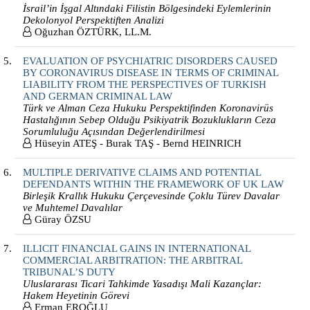
İsrail’in İşgal Altındaki Filistin Bölgesindeki Eylemlerinin
Dekolonyol Perspektiften Analizi
Oğuzhan ÖZTÜRK, LL.M.
EVALUATION OF PSYCHIATRIC DISORDERS CAUSED
BY CORONAVIRUS DISEASE IN TERMS OF CRIMINAL
LIABILITY FROM THE PERSPECTIVES OF TURKISH
AND GERMAN CRIMINAL LAW
Türk ve Alman Ceza Hukuku Perspektifinden Koronavirüs
Hastalığının Sebep Olduğu Psikiyatrik Bozuklukların Ceza
Sorumluluğu Açısından Değerlendirilmesi
Hüseyin ATEŞ - Burak TAŞ - Bernd HEINRICH
MULTIPLE DERIVATIVE CLAIMS AND POTENTIAL
DEFENDANTS WITHIN THE FRAMEWORK OF UK LAW
Birleşik Krallık Hukuku Çerçevesinde Çoklu Türev Davalar
ve Muhtemel Davalılar
Güray ÖZSU
ILLICIT FINANCIAL GAINS IN INTERNATIONAL
COMMERCIAL ARBITRATION: THE ARBITRAL
TRIBUNAL’S DUTY
Uluslararası Ticari Tahkimde Yasadışı Mali Kazançlar:
Hakem Heyetinin Görevi
Erman EROĞLU