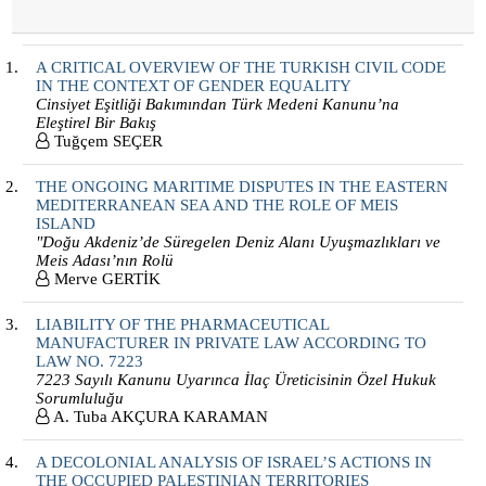
A CRITICAL OVERVIEW OF THE TURKISH CIVIL CODE
IN THE CONTEXT OF GENDER EQUALITY
Cinsiyet Eşitliği Bakımından Türk Medeni Kanunu’na
Eleştirel Bir Bakış
Tuğçem SEÇER
THE ONGOING MARITIME DISPUTES IN THE EASTERN
MEDITERRANEAN SEA AND THE ROLE OF MEIS
ISLAND
"Doğu Akdeniz’de Süregelen Deniz Alanı Uyuşmazlıkları ve
Meis Adası’nın Rolü
Merve GERTİK
LIABILITY OF THE PHARMACEUTICAL
MANUFACTURER IN PRIVATE LAW ACCORDING TO
LAW NO. 7223
7223 Sayılı Kanunu Uyarınca İlaç Üreticisinin Özel Hukuk
Sorumluluğu
A. Tuba AKÇURA KARAMAN
A DECOLONIAL ANALYSIS OF ISRAEL’S ACTIONS IN
THE OCCUPIED PALESTINIAN TERRITORIES